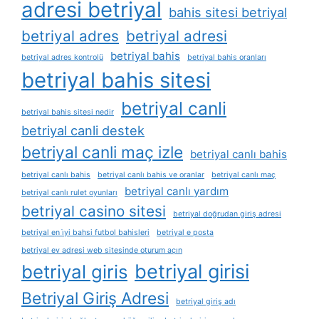
adresi betriyal
bahis sitesi betriyal
betriyal adres
betriyal adresi
betriyal bahis
betriyal adres kontrolü
betriyal bahis oranları
betriyal bahis sitesi
betriyal canli
betriyal bahis sitesi nedir
betriyal canli destek
betriyal canli maç izle
betriyal canlı bahis
betriyal canlı bahis
betriyal canlı bahis ve oranlar
betriyal canlı maç
betriyal canlı yardım
betriyal canlı rulet oyunları
betriyal casino sitesi
betriyal doğrudan giriş adresi
betriyal en i̇yi bahsi futbol bahisleri
betriyal e posta
betriyal ev adresi web sitesinde oturum açın
betriyal girisi
betriyal giris
Betriyal Giriş Adresi
betriyal giriş adı