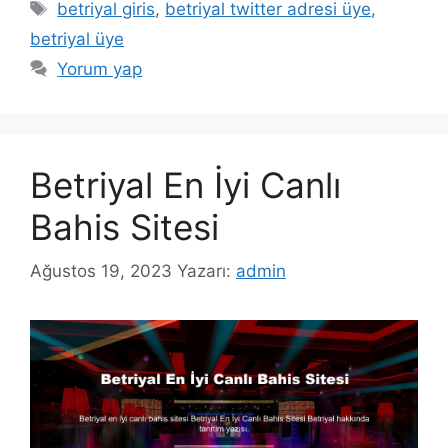
Etiketler
betriyal giris
,
betriyal twitter adresi üye
,
betriyal üye
Yorum yap
Betriyal En İyi Canlı
Bahis Sitesi
Ağustos 19, 2023
Yazarı:
admin