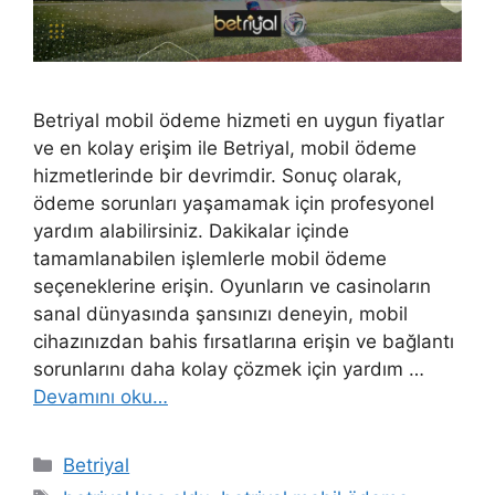
Betriyal mobil ödeme hizmeti en uygun fiyatlar
ve en kolay erişim ile Betriyal, mobil ödeme
hizmetlerinde bir devrimdir. Sonuç olarak,
ödeme sorunları yaşamamak için profesyonel
yardım alabilirsiniz. Dakikalar içinde
tamamlanabilen işlemlerle mobil ödeme
seçeneklerine erişin. Oyunların ve casinoların
sanal dünyasında şansınızı deneyin, mobil
cihazınızdan bahis fırsatlarına erişin ve bağlantı
sorunlarını daha kolay çözmek için yardım …
Devamını oku…
Kategoriler
Betriyal
Etiketler