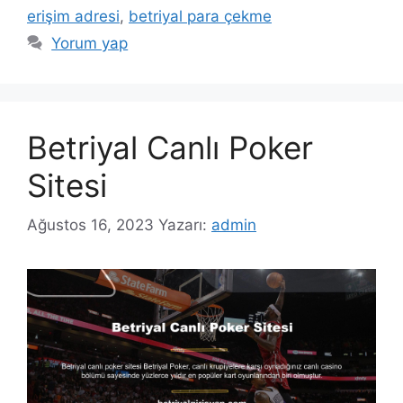
erişim adresi
,
betriyal para çekme
Yorum yap
Betriyal Canlı Poker
Sitesi
Ağustos 16, 2023
Yazarı:
admin