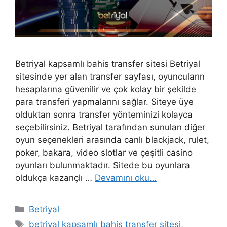
Betriyal kapsamlı bahis transfer sitesi Betriyal
sitesinde yer alan transfer sayfası, oyuncuların
hesaplarına güvenilir ve çok kolay bir şekilde
para transferi yapmalarını sağlar. Siteye üye
olduktan sonra transfer yönteminizi kolayca
seçebilirsiniz. Betriyal tarafından sunulan diğer
oyun seçenekleri arasında canlı blackjack, rulet,
poker, bakara, video slotlar ve çeşitli casino
oyunları bulunmaktadır. Sitede bu oyunlara
oldukça kazançlı …
Devamını oku…
Kategoriler
Betriyal
Etiketler
betriyal kapsamlı bahis transfer sitesi
,