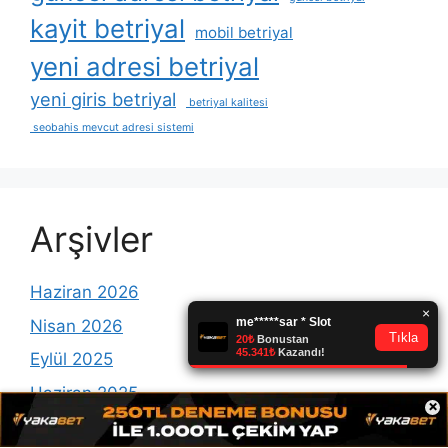
kayit betriyal
mobil betriyal
yeni adresi betriyal
yeni giris betriyal
betriyal kalitesi
seobahis mevcut adresi sistemi
Arşivler
Haziran 2026
Nisan 2026
Eylül 2025
Haziran 2025
×
Mayıs 2025