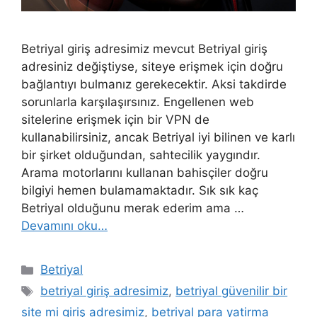
Betriyal giriş adresimiz mevcut Betriyal giriş
adresiniz değiştiyse, siteye erişmek için doğru
bağlantıyı bulmanız gerekecektir. Aksi takdirde
sorunlarla karşılaşırsınız. Engellenen web
sitelerine erişmek için bir VPN de
kullanabilirsiniz, ancak Betriyal iyi bilinen ve karlı
bir şirket olduğundan, sahtecilik yaygındır.
Arama motorlarını kullanan bahisçiler doğru
bilgiyi hemen bulamamaktadır. Sık sık kaç
Betriyal olduğunu merak ederim ama …
Devamını oku…
Kategoriler
Betriyal
Etiketler
betriyal giriş adresimiz
,
betriyal güvenilir bir
site mi giriş adresimiz
,
betriyal para yatirma