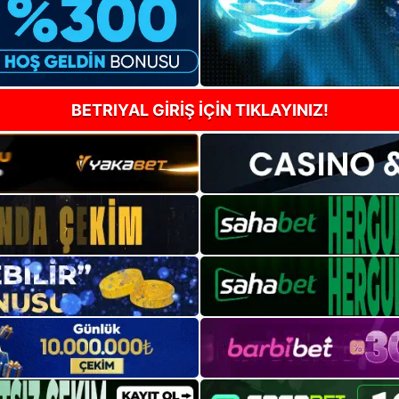
BETRIYAL GİRİŞ İÇİN TIKLAYINIZ!