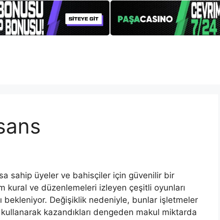
isans
a sahip üyeler ve bahisçiler için güvenilir bir
m kural ve düzenlemeleri izleyen çeşitli oyunları
ı bekleniyor. Değişiklik nedeniyle, bunlar işletmeler
ler kullanarak kazandıkları dengeden makul miktarda