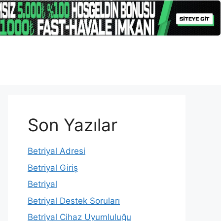
Son Yazılar
Betriyal Adresi
Betriyal Giriş
Betriyal
Betriyal Destek Soruları
Betriyal Cihaz Uyumluluğu