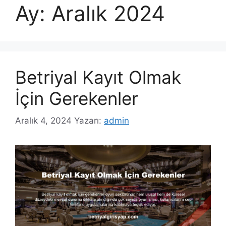
Ay:
Aralık 2024
Betriyal Kayıt Olmak
İçin Gerekenler
Aralık 4, 2024
Yazarı:
admin