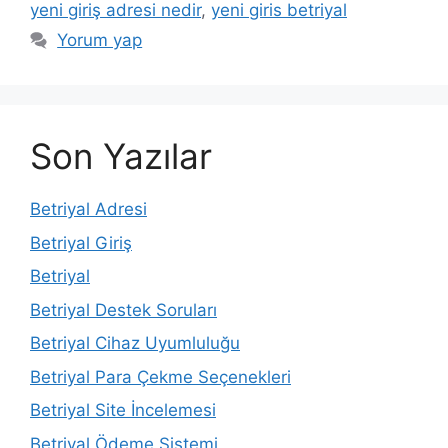
yeni giriş adresi nedir
,
yeni giris betriyal
Yorum yap
Son Yazılar
Betriyal Adresi
Betriyal Giriş
Betriyal
Betriyal Destek Soruları
Betriyal Cihaz Uyumluluğu
Betriyal Para Çekme Seçenekleri
Betriyal Site İncelemesi
Betriyal Ödeme Sistemi