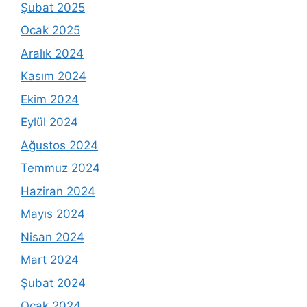
Şubat 2025
Ocak 2025
Aralık 2024
Kasım 2024
Ekim 2024
Eylül 2024
Ağustos 2024
Temmuz 2024
Haziran 2024
Mayıs 2024
Nisan 2024
Mart 2024
Şubat 2024
Ocak 2024