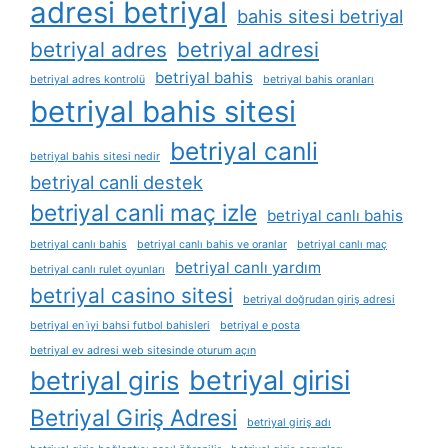
adresi betriyal
bahis sitesi betriyal
betriyal adres
betriyal adresi
betriyal bahis
betriyal adres kontrolü
betriyal bahis oranları
betriyal bahis sitesi
betriyal canli
betriyal bahis sitesi nedir
betriyal canli destek
betriyal canli maç izle
betriyal canlı bahis
betriyal canlı bahis
betriyal canlı bahis ve oranlar
betriyal canlı maç
betriyal canlı yardım
betriyal canlı rulet oyunları
betriyal casino sitesi
betriyal doğrudan giriş adresi
betriyal en i̇yi bahsi futbol bahisleri
betriyal e posta
betriyal ev adresi web sitesinde oturum açın
betriyal girisi
betriyal giris
Betriyal Giriş Adresi
betriyal giriş adı