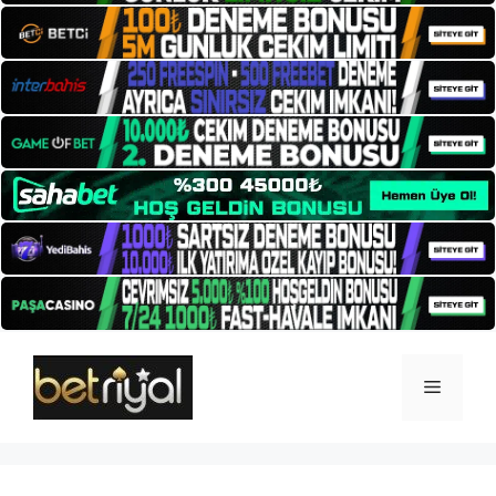
İçeriğe
atla
Menü