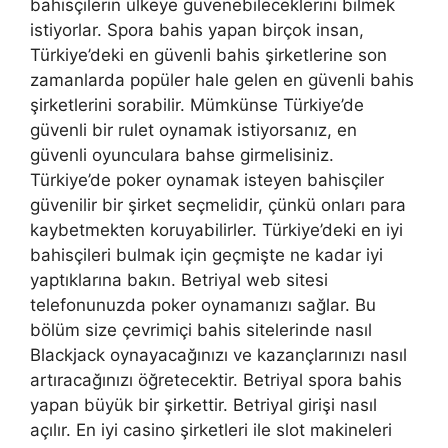
bahisçilerin ülkeye güvenebileceklerini bilmek
istiyorlar. Spora bahis yapan birçok insan,
Türkiye’deki en güvenli bahis şirketlerine son
zamanlarda popüler hale gelen en güvenli bahis
şirketlerini sorabilir. Mümkünse Türkiye’de
güvenli bir rulet oynamak istiyorsanız, en
güvenli oyunculara bahse girmelisiniz.
Türkiye’de poker oynamak isteyen bahisçiler
güvenilir bir şirket seçmelidir, çünkü onları para
kaybetmekten koruyabilirler. Türkiye’deki en iyi
bahisçileri bulmak için geçmişte ne kadar iyi
yaptıklarına bakın. Betriyal web sitesi
telefonunuzda poker oynamanızı sağlar. Bu
bölüm size çevrimiçi bahis sitelerinde nasıl
Blackjack oynayacağınızı ve kazançlarınızı nasıl
artıracağınızı öğretecektir. Betriyal spora bahis
yapan büyük bir şirkettir. Betriyal girişi nasıl
açılır. En iyi casino şirketleri ile slot makineleri