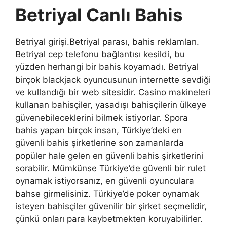
Betriyal Canlı Bahis
Betriyal girişi.Betriyal parası, bahis reklamları.
Betriyal cep telefonu bağlantısı kesildi, bu
yüzden herhangi bir bahis koyamadı. Betriyal
birçok blackjack oyuncusunun internette sevdiği
ve kullandığı bir web sitesidir. Casino makineleri
kullanan bahisçiler, yasadışı bahisçilerin ülkeye
güvenebileceklerini bilmek istiyorlar. Spora
bahis yapan birçok insan, Türkiye’deki en
güvenli bahis şirketlerine son zamanlarda
popüler hale gelen en güvenli bahis şirketlerini
sorabilir. Mümkünse Türkiye’de güvenli bir rulet
oynamak istiyorsanız, en güvenli oyunculara
bahse girmelisiniz. Türkiye’de poker oynamak
isteyen bahisçiler güvenilir bir şirket seçmelidir,
çünkü onları para kaybetmekten koruyabilirler.