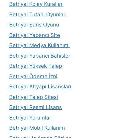
Betriyal Kolay Kurallar
Betriyal Tutarlı Oyunları
Betriyal Şans Oyunu
Betriyal Yabancı Site
Betriyal Medya Kullanımı
Betriyal Yabancı Bahisler
Betriyal Yüksek Talep
Betriyal Ödeme İzni
Betriyal Altyapı Lisansları
Betriyal Talep Sitesi
Betriyal Resmi Lisans
Betriyal Yorumlar
Betriyal Mobil Kullanım