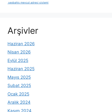
seobahis mevcut adresi sistemi
Arşivler
Haziran 2026
Nisan 2026
Eylül 2025
Haziran 2025
Mayıs 2025
Şubat 2025
Ocak 2025
Aralık 2024
Kasım 2024