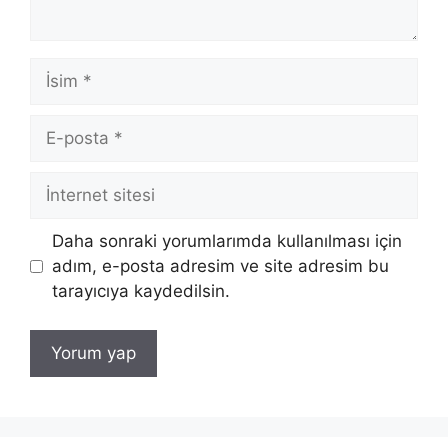
İsim
E-
posta
İnternet
sitesi
Daha sonraki yorumlarımda kullanılması için
adım, e-posta adresim ve site adresim bu
tarayıcıya kaydedilsin.