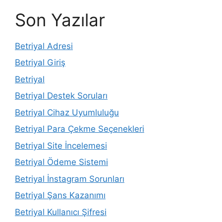
Son Yazılar
Betriyal Adresi
Betriyal Giriş
Betriyal
Betriyal Destek Soruları
Betriyal Cihaz Uyumluluğu
Betriyal Para Çekme Seçenekleri
Betriyal Site İncelemesi
Betriyal Ödeme Sistemi
Betriyal İnstagram Sorunları
Betriyal Şans Kazanımı
Betriyal Kullanıcı Şifresi