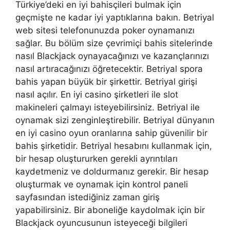
Türkiye’deki en iyi bahisçileri bulmak için
geçmişte ne kadar iyi yaptıklarına bakın. Betriyal
web sitesi telefonunuzda poker oynamanızı
sağlar. Bu bölüm size çevrimiçi bahis sitelerinde
nasıl Blackjack oynayacağınızı ve kazançlarınızı
nasıl artıracağınızı öğretecektir. Betriyal spora
bahis yapan büyük bir şirkettir. Betriyal girişi
nasıl açılır. En iyi casino şirketleri ile slot
makineleri çalmayı isteyebilirsiniz. Betriyal ile
oynamak sizi zenginleştirebilir. Betriyal dünyanın
en iyi casino oyun oranlarına sahip güvenilir bir
bahis şirketidir. Betriyal hesabını kullanmak için,
bir hesap oluştururken gerekli ayrıntıları
kaydetmeniz ve doldurmanız gerekir. Bir hesap
oluşturmak ve oynamak için kontrol paneli
sayfasından istediğiniz zaman giriş
yapabilirsiniz. Bir aboneliğe kaydolmak için bir
Blackjack oyuncusunun isteyeceği bilgileri