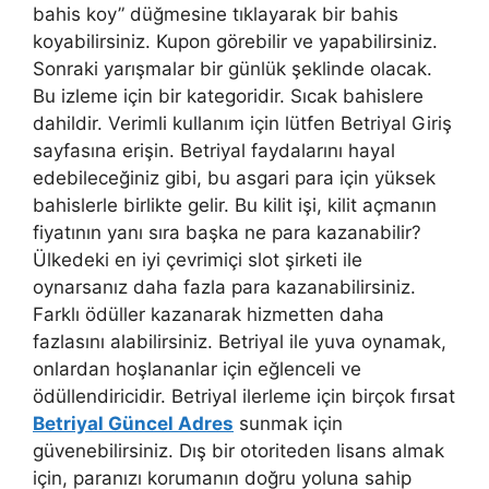
bahis koy” düğmesine tıklayarak bir bahis
koyabilirsiniz. Kupon görebilir ve yapabilirsiniz.
Sonraki yarışmalar bir günlük şeklinde olacak.
Bu izleme için bir kategoridir. Sıcak bahislere
dahildir. Verimli kullanım için lütfen Betriyal Giriş
sayfasına erişin. Betriyal faydalarını hayal
edebileceğiniz gibi, bu asgari para için yüksek
bahislerle birlikte gelir. Bu kilit işi, kilit açmanın
fiyatının yanı sıra başka ne para kazanabilir?
Ülkedeki en iyi çevrimiçi slot şirketi ile
oynarsanız daha fazla para kazanabilirsiniz.
Farklı ödüller kazanarak hizmetten daha
fazlasını alabilirsiniz. Betriyal ile yuva oynamak,
onlardan hoşlananlar için eğlenceli ve
ödüllendiricidir. Betriyal ilerleme için birçok fırsat
Betriyal Güncel Adres
sunmak için
güvenebilirsiniz. Dış bir otoriteden lisans almak
için, paranızı korumanın doğru yoluna sahip