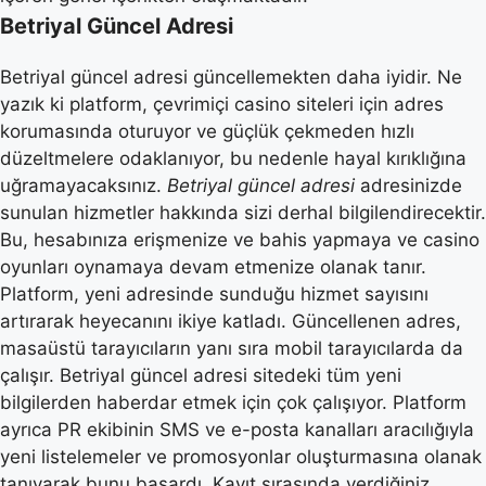
Betriyal Güncel Adresi
Betriyal güncel adresi güncellemekten daha iyidir. Ne
yazık ki platform, çevrimiçi casino siteleri için adres
korumasında oturuyor ve güçlük çekmeden hızlı
düzeltmelere odaklanıyor, bu nedenle hayal kırıklığına
uğramayacaksınız.
Betriyal güncel adresi
adresinizde
sunulan hizmetler hakkında sizi derhal bilgilendirecektir.
Bu, hesabınıza erişmenize ve bahis yapmaya ve casino
oyunları oynamaya devam etmenize olanak tanır.
Platform, yeni adresinde sunduğu hizmet sayısını
artırarak heyecanını ikiye katladı. Güncellenen adres,
masaüstü tarayıcıların yanı sıra mobil tarayıcılarda da
çalışır. Betriyal güncel adresi sitedeki tüm yeni
bilgilerden haberdar etmek için çok çalışıyor. Platform
ayrıca PR ekibinin SMS ve e-posta kanalları aracılığıyla
yeni listelemeler ve promosyonlar oluşturmasına olanak
tanıyarak bunu başardı. Kayıt sırasında verdiğiniz