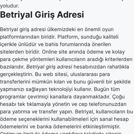
yoludur.
Betriyal Giriş Adresi
Betriyal giriş adresi ülkemizdeki en önemli oyun
platformlarından biridir. Platform, sunduğu kaliteli
içerikle ünlüdür ve bahis forumlarında önerilen
sitelerden biridir. Online site anında ödeme ve kolay
para çekme yöntemleri kullanıcıların aradığı kriterlerden
bazılarıdır.
Betriyal giriş adresi
hesabınızdan rahatlıkla
gerçekleştirin. Bu web sitesi, uluslararası para
transferlerini mümkün kılan ve bunu güvenli bir şekilde
yapmanızı sağlayan teknolojiyi kullanır. Bugün tüm
programlar çevrimiçi kanallara dayanmaktadır. Çoğu
hesabı tek tıklamayla yönetin ve cep telefonunuzdan
para yatırma ve transfer yapın. Betriyal, kullanıcıların bu
ödeme seçeneklerini kullanabilmeleri için sanal hesap
ödemelerini ve banka ödemelerini etkinleştirmiştir.
Optimum limit ile ödeme yaptığınız takdirde sitenin