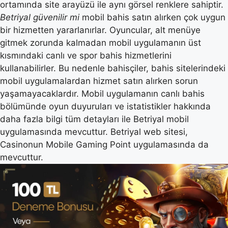
ortamında site arayüzü ile aynı görsel renklere sahiptir.
Betriyal güvenilir mi
mobil bahis satın alırken çok uygun
bir hizmetten yararlanırlar. Oyuncular, alt menüye
gitmek zorunda kalmadan mobil uygulamanın üst
kısmındaki canlı ve spor bahis hizmetlerini
kullanabilirler. Bu nedenle bahisçiler, bahis sitelerindeki
mobil uygulamalardan hizmet satın alırken sorun
yaşamayacaklardır. Mobil uygulamanın canlı bahis
bölümünde oyun duyuruları ve istatistikler hakkında
daha fazla bilgi tüm detayları ile Betriyal mobil
uygulamasında mevcuttur. Betriyal web sitesi,
Casinonun Mobile Gaming Point uygulamasında da
mevcuttur.