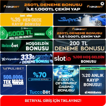
×
BETRIYAL GİRİŞ İÇİN TIKLAYINIZ!