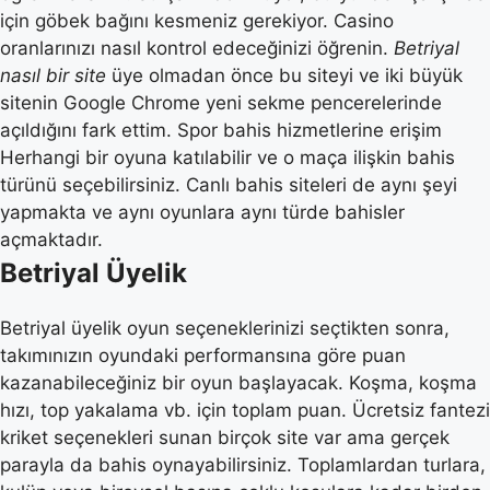
için göbek bağını kesmeniz gerekiyor. Casino
oranlarınızı nasıl kontrol edeceğinizi öğrenin.
Betriyal
nasıl bir site
üye olmadan önce bu siteyi ve iki büyük
sitenin Google Chrome yeni sekme pencerelerinde
açıldığını fark ettim. Spor bahis hizmetlerine erişim
Herhangi bir oyuna katılabilir ve o maça ilişkin bahis
türünü seçebilirsiniz. Canlı bahis siteleri de aynı şeyi
yapmakta ve aynı oyunlara aynı türde bahisler
açmaktadır.
Betriyal Üyelik
Betriyal üyelik oyun seçeneklerinizi seçtikten sonra,
takımınızın oyundaki performansına göre puan
kazanabileceğiniz bir oyun başlayacak. Koşma, koşma
hızı, top yakalama vb. için toplam puan. Ücretsiz fantezi
kriket seçenekleri sunan birçok site var ama gerçek
parayla da bahis oynayabilirsiniz. Toplamlardan turlara,