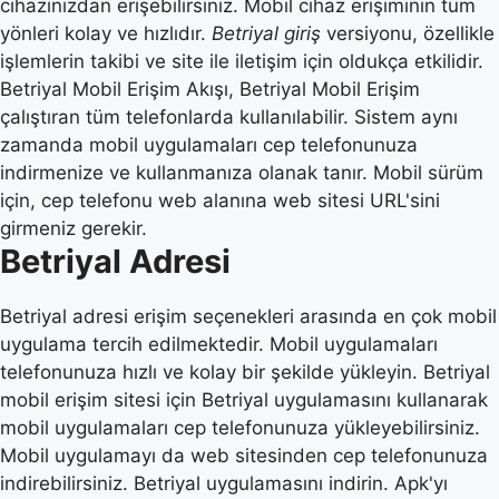
cihazınızdan erişebilirsiniz. Mobil cihaz erişiminin tüm
yönleri kolay ve hızlıdır.
Betriyal giriş
versiyonu, özellikle
işlemlerin takibi ve site ile iletişim için oldukça etkilidir.
Betriyal Mobil Erişim Akışı, Betriyal Mobil Erişim
çalıştıran tüm telefonlarda kullanılabilir. Sistem aynı
zamanda mobil uygulamaları cep telefonunuza
indirmenize ve kullanmanıza olanak tanır. Mobil sürüm
için, cep telefonu web alanına web sitesi URL'sini
girmeniz gerekir.
Betriyal Adresi
Betriyal adresi erişim seçenekleri arasında en çok mobil
uygulama tercih edilmektedir. Mobil uygulamaları
telefonunuza hızlı ve kolay bir şekilde yükleyin. Betriyal
mobil erişim sitesi için Betriyal uygulamasını kullanarak
mobil uygulamaları cep telefonunuza yükleyebilirsiniz.
Mobil uygulamayı da web sitesinden cep telefonunuza
indirebilirsiniz. Betriyal uygulamasını indirin. Apk'yı