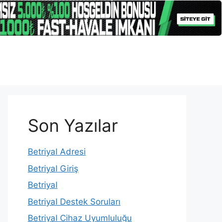
Son Yazılar
Betriyal Adresi
Betriyal Giriş
Betriyal
Betriyal Destek Soruları
Betriyal Cihaz Uyumluluğu