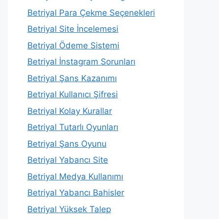
Betriyal Para Çekme Seçenekleri
Betriyal Site İncelemesi
Betriyal Ödeme Sistemi
Betriyal İnstagram Sorunları
Betriyal Şans Kazanımı
Betriyal Kullanıcı Şifresi
Betriyal Kolay Kurallar
Betriyal Tutarlı Oyunları
Betriyal Şans Oyunu
Betriyal Yabancı Site
Betriyal Medya Kullanımı
Betriyal Yabancı Bahisler
Betriyal Yüksek Talep