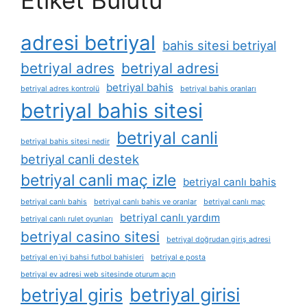
Etiket Bulutu
adresi betriyal
bahis sitesi betriyal
betriyal adres
betriyal adresi
betriyal bahis
betriyal adres kontrolü
betriyal bahis oranları
betriyal bahis sitesi
betriyal canli
betriyal bahis sitesi nedir
betriyal canli destek
betriyal canli maç izle
betriyal canlı bahis
betriyal canlı bahis
betriyal canlı bahis ve oranlar
betriyal canlı maç
betriyal canlı yardım
betriyal canlı rulet oyunları
betriyal casino sitesi
betriyal doğrudan giriş adresi
betriyal en i̇yi bahsi futbol bahisleri
betriyal e posta
betriyal ev adresi web sitesinde oturum açın
betriyal girisi
betriyal giris