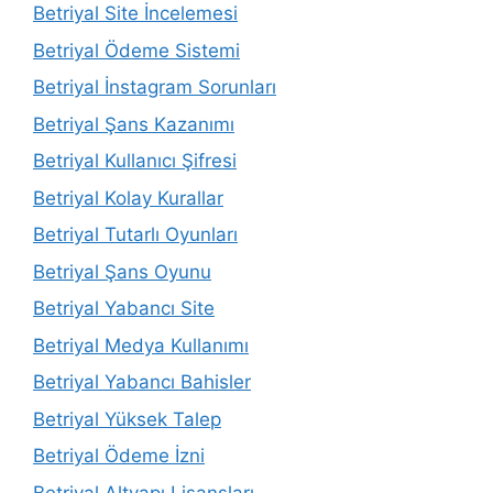
Betriyal Site İncelemesi
Betriyal Ödeme Sistemi
Betriyal İnstagram Sorunları
Betriyal Şans Kazanımı
Betriyal Kullanıcı Şifresi
Betriyal Kolay Kurallar
Betriyal Tutarlı Oyunları
Betriyal Şans Oyunu
Betriyal Yabancı Site
Betriyal Medya Kullanımı
Betriyal Yabancı Bahisler
Betriyal Yüksek Talep
Betriyal Ödeme İzni
Betriyal Altyapı Lisansları