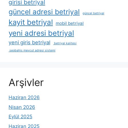
girisi betriyal
güncel adresi betriyal
güncel betriyal
kayit betriyal
mobil betriyal
yeni adresi betriyal
yeni giris betriyal
betriyal kalitesi
seobahis mevcut adresi sistemi
Arşivler
Haziran 2026
Nisan 2026
Eylül 2025
Haziran 2025