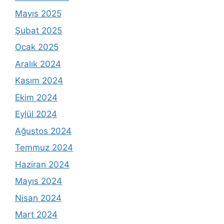
Mayıs 2025
Şubat 2025
Ocak 2025
Aralık 2024
Kasım 2024
Ekim 2024
Eylül 2024
Ağustos 2024
Temmuz 2024
Haziran 2024
Mayıs 2024
Nisan 2024
Mart 2024