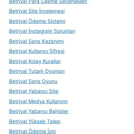
Betriyal Para Çekme Seçenekleri
Betriyal Site İncelemesi
Betriyal Ödeme Sistemi
Betriyal İnstagram Sorunları
Betriyal Şans Kazanımı
Betriyal Kullanıcı Şifresi
Betriyal Kolay Kurallar
Betriyal Tutarlı Oyunları
Betriyal Şans Oyunu
Betriyal Yabancı Site
Betriyal Medya Kullanımı
Betriyal Yabancı Bahisler
Betriyal Yüksek Talep
Betriyal Ödeme İzni