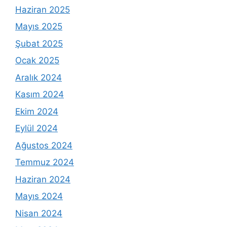
Haziran 2025
Mayıs 2025
Şubat 2025
Ocak 2025
Aralık 2024
Kasım 2024
Ekim 2024
Eylül 2024
Ağustos 2024
Temmuz 2024
Haziran 2024
Mayıs 2024
Nisan 2024