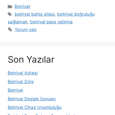
Kategoriler
Betriyal
Etiketler
betriyal bahis sitesi
,
betriyal doğruluğu
sağlamak
,
betriyal para yatirma
Yorum yap
Son Yazılar
Betriyal Adresi
Betriyal Giriş
Betriyal
Betriyal Destek Soruları
Betriyal Cihaz Uyumluluğu