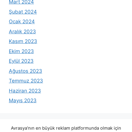
Mart 2024
Şubat 2024
Ocak 2024
Aralık 2023
Kasım 2023
Ekim 2023
Eylül 2023
Ağustos 2023
Temmuz 2023
Haziran 2023
Mayıs 2023
Avrasya'nın en büyük reklam platformunda olmak için