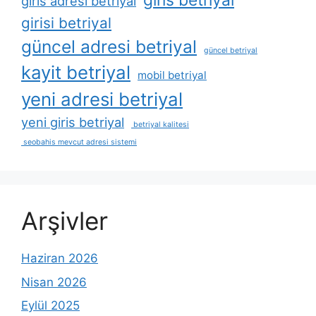
giris adresi betriyal
girisi betriyal
güncel adresi betriyal
güncel betriyal
kayit betriyal
mobil betriyal
yeni adresi betriyal
yeni giris betriyal
betriyal kalitesi
seobahis mevcut adresi sistemi
Arşivler
Haziran 2026
Nisan 2026
Eylül 2025