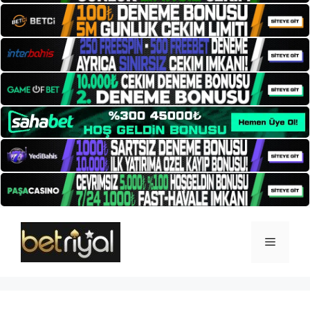
İçeriğe
atla
Menü