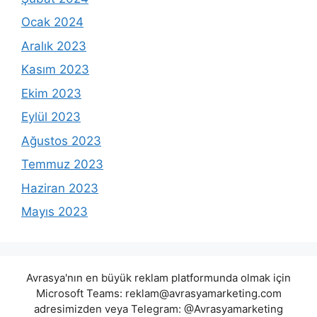
Ocak 2024
Aralık 2023
Kasım 2023
Ekim 2023
Eylül 2023
Ağustos 2023
Temmuz 2023
Haziran 2023
Mayıs 2023
Avrasya'nın en büyük reklam platformunda olmak için
Microsoft Teams:
reklam@avrasyamarketing.com
adresimizden veya Telegram: @Avrasyamarketing