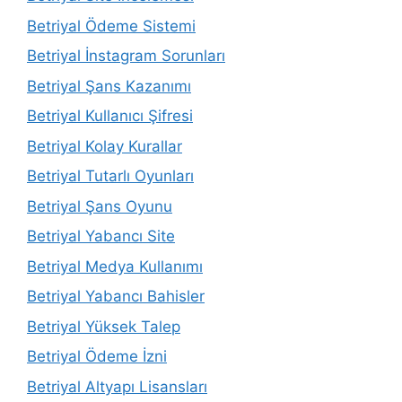
Betriyal Ödeme Sistemi
Betriyal İnstagram Sorunları
Betriyal Şans Kazanımı
Betriyal Kullanıcı Şifresi
Betriyal Kolay Kurallar
Betriyal Tutarlı Oyunları
Betriyal Şans Oyunu
Betriyal Yabancı Site
Betriyal Medya Kullanımı
Betriyal Yabancı Bahisler
Betriyal Yüksek Talep
Betriyal Ödeme İzni
Betriyal Altyapı Lisansları