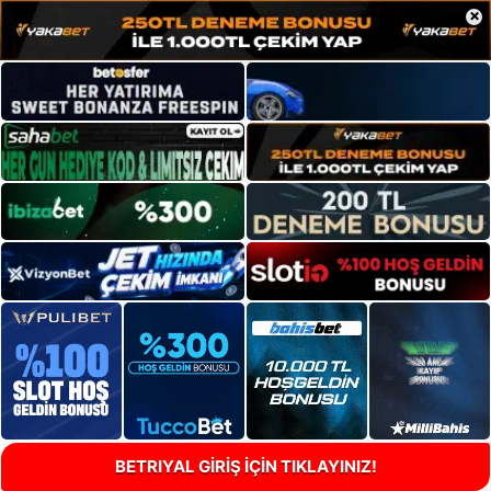
×
BETRIYAL GİRİŞ İÇİN TIKLAYINIZ!