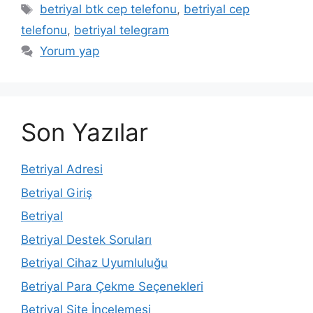
Etiketler
betriyal btk cep telefonu
,
betriyal cep
telefonu
,
betriyal telegram
Yorum yap
Son Yazılar
Betriyal Adresi
Betriyal Giriş
Betriyal
Betriyal Destek Soruları
Betriyal Cihaz Uyumluluğu
Betriyal Para Çekme Seçenekleri
Betriyal Site İncelemesi