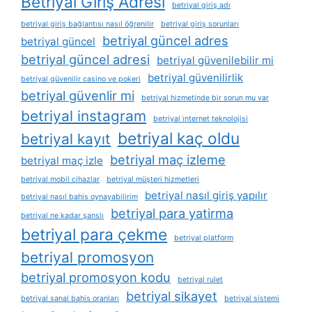
Betriyal Giriş Adresi
betriyal giriş adı
betriyal giriş bağlantısı nasıl öğrenilir
betriyal giriş sorunları
betriyal güncel adres
betriyal güncel
betriyal güncel adresi
betriyal güvenilebilir mi
betriyal güvenilirlik
betriyal güvenilir casino ve pokeri
betriyal güvenlir mi
betriyal hizmetinde bir sorun mu var
betriyal instagram
betriyal i̇nternet teknolojisi
betriyal kaç oldu
betriyal kayıt
betriyal maç izleme
betriyal maç izle
betriyal mobil cihazlar
betriyal müşteri hizmetleri
betriyal nasıl giriş yapılır
betriyal nasıl bahis oynayabilirim
betriyal para yatirma
betriyal ne kadar şanslı
betriyal para çekme
betriyal platform
betriyal promosyon
betriyal promosyon kodu
betriyal rulet
betriyal sikayet
betriyal sanal bahis oranları
betriyal sistemi