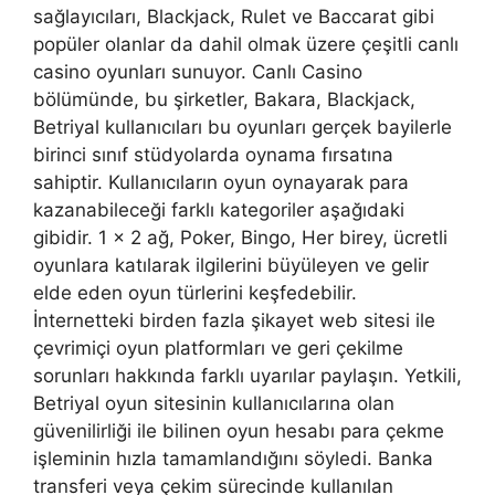
sağlayıcıları, Blackjack, Rulet ve Baccarat gibi
popüler olanlar da dahil olmak üzere çeşitli canlı
casino oyunları sunuyor. Canlı Casino
bölümünde, bu şirketler, Bakara, Blackjack,
Betriyal kullanıcıları bu oyunları gerçek bayilerle
birinci sınıf stüdyolarda oynama fırsatına
sahiptir. Kullanıcıların oyun oynayarak para
kazanabileceği farklı kategoriler aşağıdaki
gibidir. 1 × 2 ağ, Poker, Bingo, Her birey, ücretli
oyunlara katılarak ilgilerini büyüleyen ve gelir
elde eden oyun türlerini keşfedebilir.
İnternetteki birden fazla şikayet web sitesi ile
çevrimiçi oyun platformları ve geri çekilme
sorunları hakkında farklı uyarılar paylaşın. Yetkili,
Betriyal oyun sitesinin kullanıcılarına olan
güvenilirliği ile bilinen oyun hesabı para çekme
işleminin hızla tamamlandığını söyledi. Banka
transferi veya çekim sürecinde kullanılan