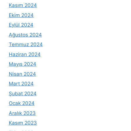
Kasım 2024
Ekim 2024
Eylül 2024
Ağustos 2024
Temmuz 2024
Haziran 2024
Mayıs 2024
Nisan 2024
Mart 2024
Şubat 2024
Ocak 2024
Aralık 2023
Kasım 2023