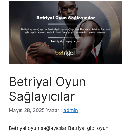
Betriyal Oyun
Sağlayıcılar
Mayıs 28, 2025
Yazarı:
admin
Betriyal oyun sağlayıcılar Betriyal gibi oyun