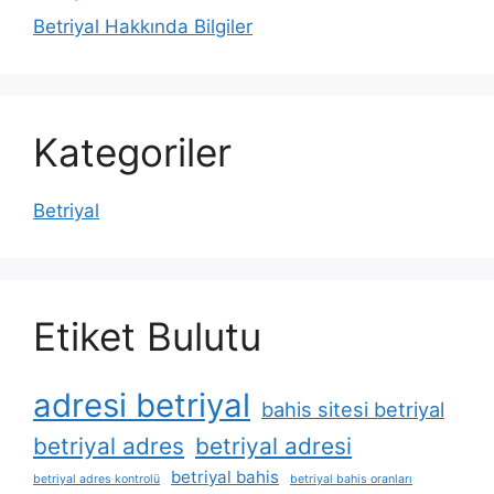
Betriyal Hakkında Bilgiler
Kategoriler
Betriyal
Etiket Bulutu
adresi betriyal
bahis sitesi betriyal
betriyal adres
betriyal adresi
betriyal bahis
betriyal adres kontrolü
betriyal bahis oranları