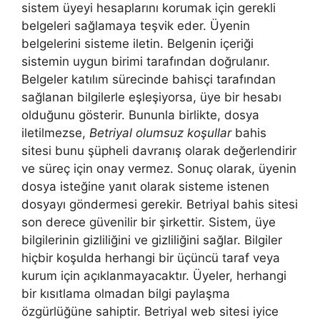
sistem üyeyi hesaplarını korumak için gerekli
belgeleri sağlamaya teşvik eder. Üyenin
belgelerini sisteme iletin. Belgenin içeriği
sistemin uygun birimi tarafından doğrulanır.
Belgeler katılım sürecinde bahisçi tarafından
sağlanan bilgilerle eşleşiyorsa, üye bir hesabı
olduğunu gösterir. Bununla birlikte, dosya
iletilmezse,
Betriyal olumsuz koşullar
bahis
sitesi bunu şüpheli davranış olarak değerlendirir
ve süreç için onay vermez. Sonuç olarak, üyenin
dosya isteğine yanıt olarak sisteme istenen
dosyayı göndermesi gerekir. Betriyal bahis sitesi
son derece güvenilir bir şirkettir. Sistem, üye
bilgilerinin gizliliğini ve gizliliğini sağlar. Bilgiler
hiçbir koşulda herhangi bir üçüncü taraf veya
kurum için açıklanmayacaktır. Üyeler, herhangi
bir kısıtlama olmadan bilgi paylaşma
özgürlüğüne sahiptir. Betriyal web sitesi iyice