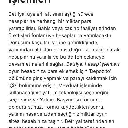
Betriyal üyeleri, alt sınırı aştığı sürece
hesaplarına herhangi bir miktar para
yatırabilirler. Bahis veya casino faaliyetlerinden
ürettikleri fonlar üye hesaplarına yatırılacaktır.
Dönüşüm koşulları yerine getirildiğinde,
yatırımdan aldıkları bonus doğrudan nakit olarak
hesaplarına yatırılır ve bu da fon çekmeye
devam etmelerini sağlar.
Betriyal hesap i̇şlemleri
oyun hesabınıza para eklemek için ‘Depozito’
bölümüne giriş yapmak ve parayı kaldırmak için
‘Çiz’ bölümüne erişin. Mevduat işleminde
kullanacağınız yatırım teknolojisi seçeneğini
seçersiniz ve Yatırım Başvurusu formunu
doldurursunuz. Formu kaydettikten sonra,
yatırım hesabınızdan seçtiğiniz miktar oyun
sitesi hesabınıza taşınır. Betriyal tarafından en