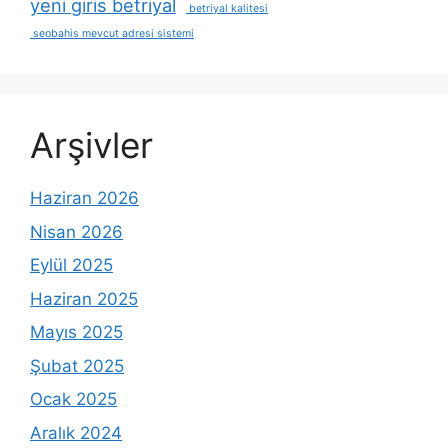
yeni giris betriyal
betriyal kalitesi
seobahis mevcut adresi sistemi
Arşivler
Haziran 2026
Nisan 2026
Eylül 2025
Haziran 2025
Mayıs 2025
Şubat 2025
Ocak 2025
Aralık 2024