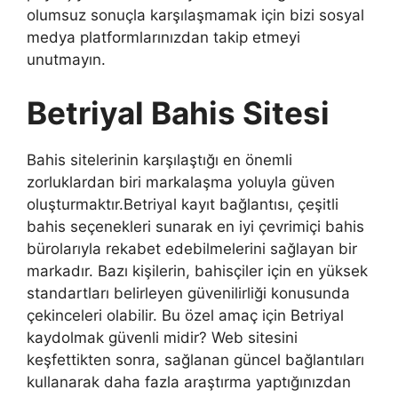
olumsuz sonuçla karşılaşmamak için bizi sosyal
medya platformlarınızdan takip etmeyi
unutmayın.
Betriyal Bahis Sitesi
Bahis sitelerinin karşılaştığı en önemli
zorluklardan biri markalaşma yoluyla güven
oluşturmaktır.Betriyal kayıt bağlantısı, çeşitli
bahis seçenekleri sunarak en iyi çevrimiçi bahis
bürolarıyla rekabet edebilmelerini sağlayan bir
markadır. Bazı kişilerin, bahisçiler için en yüksek
standartları belirleyen güvenilirliği konusunda
çekinceleri olabilir. Bu özel amaç için Betriyal
kaydolmak güvenli midir? Web sitesini
keşfettikten sonra, sağlanan güncel bağlantıları
kullanarak daha fazla araştırma yaptığınızdan