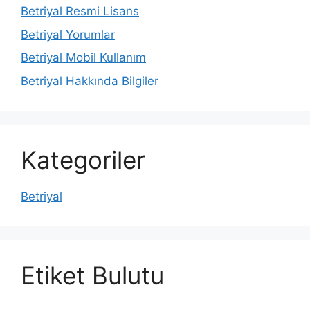
Betriyal Resmi Lisans
Betriyal Yorumlar
Betriyal Mobil Kullanım
Betriyal Hakkında Bilgiler
Kategoriler
Betriyal
Etiket Bulutu