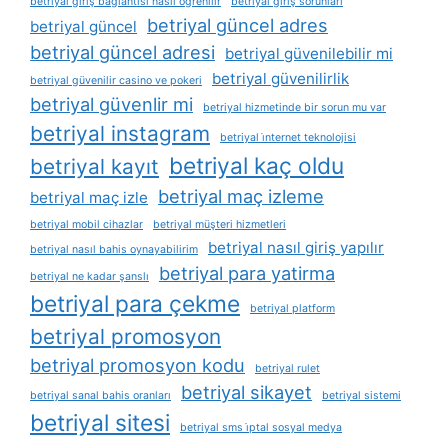
betriyal giriş bağlantısı nasıl öğrenilir
betriyal giriş sorunları
betriyal güncel adres
betriyal güncel
betriyal güncel adresi
betriyal güvenilebilir mi
betriyal güvenilirlik
betriyal güvenilir casino ve pokeri
betriyal güvenlir mi
betriyal hizmetinde bir sorun mu var
betriyal instagram
betriyal i̇nternet teknolojisi
betriyal kaç oldu
betriyal kayıt
betriyal maç izleme
betriyal maç izle
betriyal mobil cihazlar
betriyal müşteri hizmetleri
betriyal nasıl giriş yapılır
betriyal nasıl bahis oynayabilirim
betriyal para yatirma
betriyal ne kadar şanslı
betriyal para çekme
betriyal platform
betriyal promosyon
betriyal promosyon kodu
betriyal rulet
betriyal sikayet
betriyal sanal bahis oranları
betriyal sistemi
betriyal sitesi
betriyal sms i̇ptal sosyal medya