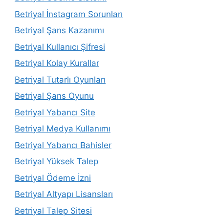
Betriyal İnstagram Sorunları
Betriyal Şans Kazanımı
Betriyal Kullanıcı Şifresi
Betriyal Kolay Kurallar
Betriyal Tutarlı Oyunları
Betriyal Şans Oyunu
Betriyal Yabancı Site
Betriyal Medya Kullanımı
Betriyal Yabancı Bahisler
Betriyal Yüksek Talep
Betriyal Ödeme İzni
Betriyal Altyapı Lisansları
Betriyal Talep Sitesi