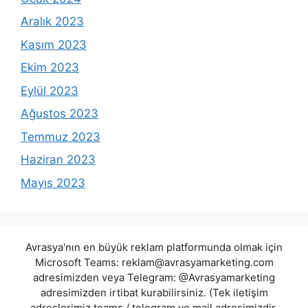
Aralık 2023
Kasım 2023
Ekim 2023
Eylül 2023
Ağustos 2023
Temmuz 2023
Haziran 2023
Mayıs 2023
Avrasya'nın en büyük reklam platformunda olmak için
Microsoft Teams:
reklam@avrasyamarketing.com
adresimizden veya Telegram: @Avrasyamarketing
adresimizden irtibat kurabilirsiniz. (Tek iletişim
adreslerimiz teams / telegram ve mail adresimizdir.