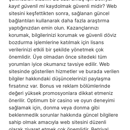
kayıt güvenli mi
kaydolmak güvenli midir? Web
sitesini keşfettikten sonra, sağlanan güncel
bağlantıları kullanarak daha fazla araştırma
yaptığınızdan emin olun. Kazançlarınızı
korumak, bilgilerinizi korumak ve güvenli döviz
bozdurma işlemlerine katılmak için lisans
verilerinizi etkili bir şekilde yönetmek çok
önemlidir. Üye olmadan önce sitedeki tüm
yorumları iyice okumanız tavsiye edilir. Web
sitesinde gösterilen hizmetler ve burada verilen
bilgiler hakkındaki düşüncelerinizi paylaşma
fırsatınız var. Bonus ve reklam bölümlerinde
değeri yüksek promosyonlara dikkat etmeniz
önerilir. Optimum bir casino ve oyun deneyimi
sağlamak için, donma veya donma gibi
beklenmedik sorunlar hakkında güncel bilgilere
sahip olmak amacıyla web sitesini düzenli
olarak ziyaret etmek çok önemlidir. Betriyal