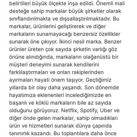
belirtileri büyük ölçekte inşa edildi. Önemli mali
desteğe sahip markalar büyük şirketler olarak
sınıflandırılmakta ve dışsallaştırılmaktadır. Bu
markalar, ürünlerini geliştirerek ve diğer
markaların sunamayacağı benzersiz özellikler
sunarak öne çıkıyor. İkinci nesil marka. Benzer
ürünler üreten çok sayıda şirketin varlığı göz
önüne alındığında, markaların olağanüstü bir
müşteri deneyimi sunarak kendilerini
farklılaştırmaları ve onları rakiplerinden
ayırmaları hayati önem taşıyor. Geçtiğimiz
yıllarda bir olay daha yaşandı. Son dönemde
hayatımıza eklenenleri incelediğimizde en
başarılı ve köklü markaların bile az sayıda
olduğunu görüyoruz. Netflix, Spotify, Uber ve
diğer önde gelen markalar, sahip olmadıkları
ürün ve hizmetleri sunarak dünya çapında
tanınırlık kazandı. Bu toplantılara daha önce