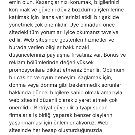
emin olun. Kazançlarınızı korumak, bilgilerinizi
korumak ve güvenli döviz bozdurma işlemlerine
katılmak için lisans verilerinizi etkili bir şekilde
yönetmek çok önemlidir. Üye olmadan önce
sitedeki tüm yorumları iyice okumanız tavsiye
edilir. Web sitesinde gösterilen hizmetler ve
burada verilen bilgiler hakkındaki
düşüncelerinizi paylaşma fırsatınız var. Bonus ve
reklam bölümlerinde değeri yüksek
promosyonlara dikkat etmeniz önerilir. Optimum
bir casino ve oyun deneyimi sağlamak için,
donma veya donma gibi beklenmedik sorunlar
hakkında güncel bilgilere sahip olmak amacıyla
web sitesini düzenli olarak ziyaret etmek çok
önemlidir. Betriyal güvenilir altyapı sunan
firmalarla iş birliği yaparak benzer olayların
yaşanmaması için önlemler alıyoruz. Web
sitesinde her hesap oluşturduğunuzda