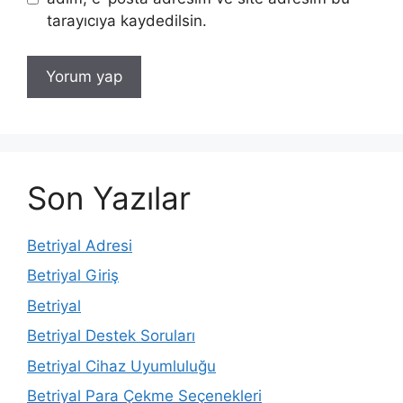
tarayıcıya kaydedilsin.
Son Yazılar
Betriyal Adresi
Betriyal Giriş
Betriyal
Betriyal Destek Soruları
Betriyal Cihaz Uyumluluğu
Betriyal Para Çekme Seçenekleri