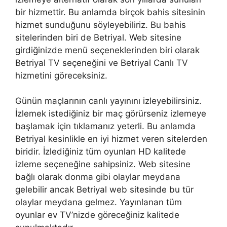
bir hizmettir. Bu anlamda birçok bahis sitesinin
hizmet sunduğunu söyleyebiliriz. Bu bahis
sitelerinden biri de Betriyal. Web sitesine
girdiğinizde menü seçeneklerinden biri olarak
Betriyal TV seçeneğini ve Betriyal Canlı TV
hizmetini göreceksiniz.
Günün maçlarının canlı yayınını izleyebilirsiniz.
İzlemek istediğiniz bir maç görürseniz izlemeye
başlamak için tıklamanız yeterli. Bu anlamda
Betriyal kesinlikle en iyi hizmet veren sitelerden
biridir. İzlediğiniz tüm oyunları HD kalitede
izleme seçeneğine sahipsiniz. Web sitesine
bağlı olarak donma gibi olaylar meydana
gelebilir ancak Betriyal web sitesinde bu tür
olaylar meydana gelmez. Yayınlanan tüm
oyunlar ev TV’nizde göreceğiniz kalitede