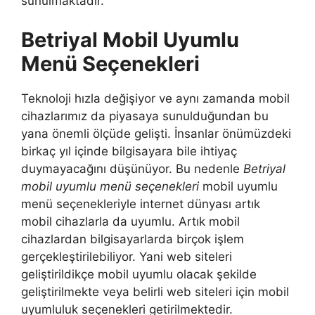
sunulmaktadır.
Betriyal Mobil Uyumlu
Menü Seçenekleri
Teknoloji hızla değişiyor ve aynı zamanda mobil
cihazlarımız da piyasaya sunulduğundan bu
yana önemli ölçüde gelişti. İnsanlar önümüzdeki
birkaç yıl içinde bilgisayara bile ihtiyaç
duymayacağını düşünüyor. Bu nedenle
Betriyal
mobil uyumlu menü seçenekleri
mobil uyumlu
menü seçenekleriyle internet dünyası artık
mobil cihazlarla da uyumlu. Artık mobil
cihazlardan bilgisayarlarda birçok işlem
gerçekleştirilebiliyor. Yani web siteleri
geliştirildikçe mobil uyumlu olacak şekilde
geliştirilmekte veya belirli web siteleri için mobil
uyumluluk seçenekleri getirilmektedir.