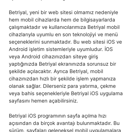
Betriyal, yeni bir web sitesi olmamız nedeniyle
hem mobil cihazlarda hem de bilgisayarlarda
çalışmaktadır ve kullanıcılarımıza Betriyal mobil
cihazlarıyla uyumlu en son teknolojiyi ve menü
seçeneklerini sunmaktadır. Bu web sitesi iOS ve
Android işletim sistemleriyle uyumludur. İOS
veya Android cihazınızdan siteye giriş
yaptığınızda Betriyal ekranınızda sorunsuz bir
şekilde açılacaktır. Ayrıca Betriyal, mobil
cihazınızdan hızlı bir şekilde işlem yapmanıza
olanak sağlar. Dilerseniz para yatırma, çekme
veya bahis seçenekleriyle Betriyal iOS uygulama
sayfasını hemen açabilirsiniz.
Betriyal iOS programının sayfa açılma hızı
açısından da birçok avantajı bulunmaktadır. Bu
sürüm, sayfaları geleneksel mobil uygulamalara