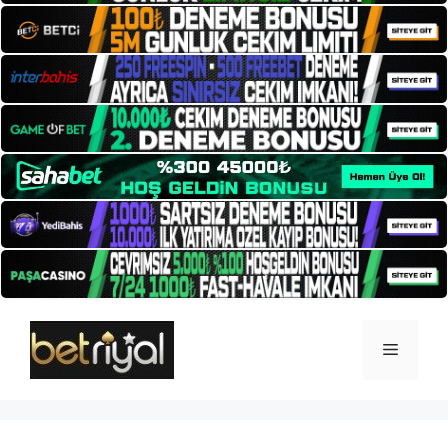
İçeriğe
atla
Menü