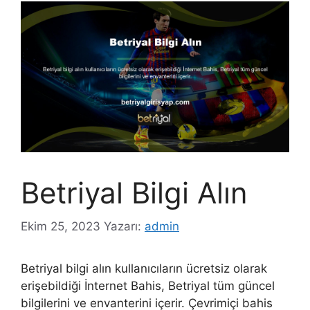
Betriyal Bilgi Alın
Ekim 25, 2023
Yazarı:
admin
Betriyal bilgi alın kullanıcıların ücretsiz olarak
erişebildiği İnternet Bahis, Betriyal tüm güncel
bilgilerini ve envanterini içerir. Çevrimiçi bahis