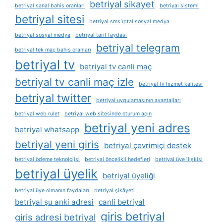
betriyal sikayet
betriyal sanal bahis oranları
betriyal sistemi
betriyal sitesi
betriyal sms i̇ptal sosyal medya
betriyal sosyal medya
betriyal tarif faydası
betriyal telegram
betriyal tek maç bahis oranları
betriyal tv
betriyal tv canli maç
betriyal tv canli maç izle
betriyal tv hizmet kalitesi
betriyal twitter
betriyal uygulamasının avantajları
betriyal web rulet
betriyal web sitesinde oturum açın
betriyal yeni adres
betriyal whatsapp
betriyal yeni giris
betriyal çevrimiçi destek
betriyal ödeme teknolojisi
betriyal öncelikli hedefleri
betriyal üye i̇lişkisi
betriyal üyelik
betriyal üyeliği
betriyal üye olmanın faydaları
betriyal şikâyeti
betriyal şu anki adresi
canli betriyal
giris betriyal
giris adresi betriyal