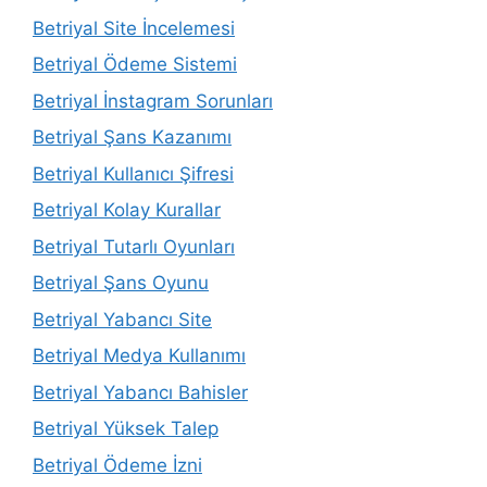
Betriyal Site İncelemesi
Betriyal Ödeme Sistemi
Betriyal İnstagram Sorunları
Betriyal Şans Kazanımı
Betriyal Kullanıcı Şifresi
Betriyal Kolay Kurallar
Betriyal Tutarlı Oyunları
Betriyal Şans Oyunu
Betriyal Yabancı Site
Betriyal Medya Kullanımı
Betriyal Yabancı Bahisler
Betriyal Yüksek Talep
Betriyal Ödeme İzni