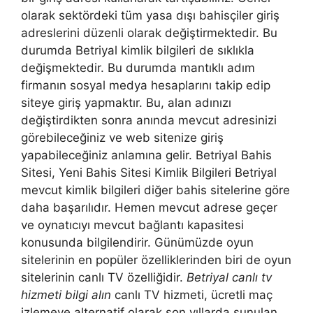
olarak sektördeki tüm yasa dışı bahisçiler giriş
adreslerini düzenli olarak değiştirmektedir. Bu
durumda Betriyal kimlik bilgileri de sıklıkla
değişmektedir. Bu durumda mantıklı adım
firmanın sosyal medya hesaplarını takip edip
siteye giriş yapmaktır. Bu, alan adınızı
değiştirdikten sonra anında mevcut adresinizi
görebileceğiniz ve web sitenize giriş
yapabileceğiniz anlamına gelir. Betriyal Bahis
Sitesi, Yeni Bahis Sitesi Kimlik Bilgileri Betriyal
mevcut kimlik bilgileri diğer bahis sitelerine göre
daha başarılıdır. Hemen mevcut adrese geçer
ve oynatıcıyı mevcut bağlantı kapasitesi
konusunda bilgilendirir. Günümüzde oyun
sitelerinin en popüler özelliklerinden biri de oyun
sitelerinin canlı TV özelliğidir.
Betriyal canlı tv
hizmeti bilgi alın
canlı TV hizmeti, ücretli maç
izlemeye alternatif olarak son yıllarda sunulan