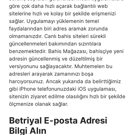
göre çok daha hızlı açarak bağlantılı web
sitelerine hızlı ve kolay bir şekilde erişmenizi
sağlar. Uygulamayı yüklemenin temel
faydalarından biri adres aramak zorunda
olmamanızdır. Canlı bahis siteleri sürekli
güncellenmeleri bakımından sızıntılara
benzemektedir. Bahis Mağazası, bahisçiye yeni
adresin güncellenmiş ve düzeltilmiş bir
versiyonunu sağlayacaktır. Muhtemelen bu
adresleri arayarak zamanınızı boşa
harcıyorsunuz. Ancak yukarıda da belirttiğimiz
gibi iPhone telefonunuzdaki iOS uygulaması,
sitenizin ziyaret edilme olasılığını hızlı bir şekilde
ölçmenize olanak sağlar.
Betriyal E-posta Adresi
Bilgi Alın