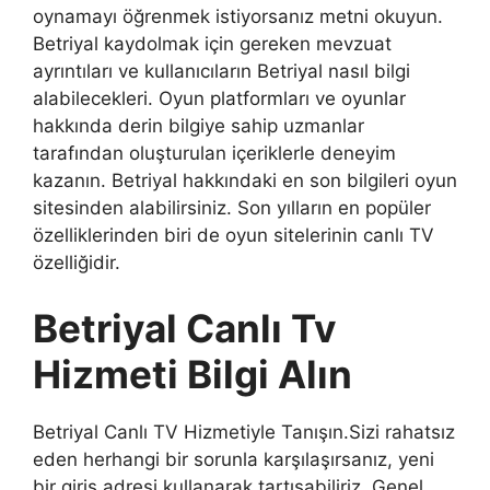
oynamayı öğrenmek istiyorsanız metni okuyun.
Betriyal kaydolmak için gereken mevzuat
ayrıntıları ve kullanıcıların Betriyal nasıl bilgi
alabilecekleri. Oyun platformları ve oyunlar
hakkında derin bilgiye sahip uzmanlar
tarafından oluşturulan içeriklerle deneyim
kazanın. Betriyal hakkındaki en son bilgileri oyun
sitesinden alabilirsiniz. Son yılların en popüler
özelliklerinden biri de oyun sitelerinin canlı TV
özelliğidir.
Betriyal Canlı Tv
Hizmeti Bilgi Alın
Betriyal Canlı TV Hizmetiyle Tanışın.Sizi rahatsız
eden herhangi bir sorunla karşılaşırsanız, yeni
bir giriş adresi kullanarak tartışabiliriz. Genel