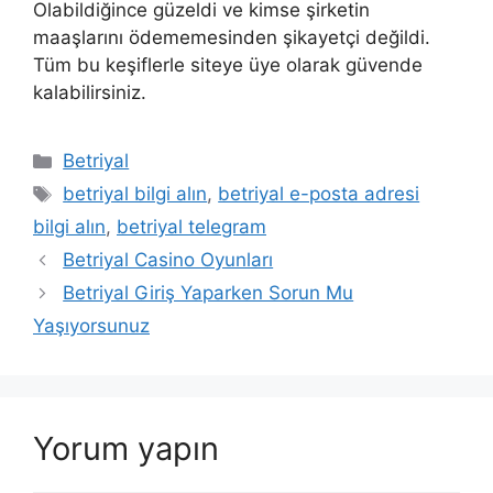
Olabildiğince güzeldi ve kimse şirketin
maaşlarını ödememesinden şikayetçi değildi.
Tüm bu keşiflerle siteye üye olarak güvende
kalabilirsiniz.
Kategoriler
Betriyal
Etiketler
betriyal bilgi alın
,
betriyal e-posta adresi
bilgi alın
,
betriyal telegram
Betriyal Casino Oyunları
Betriyal Giriş Yaparken Sorun Mu
Yaşıyorsunuz
Yorum yapın