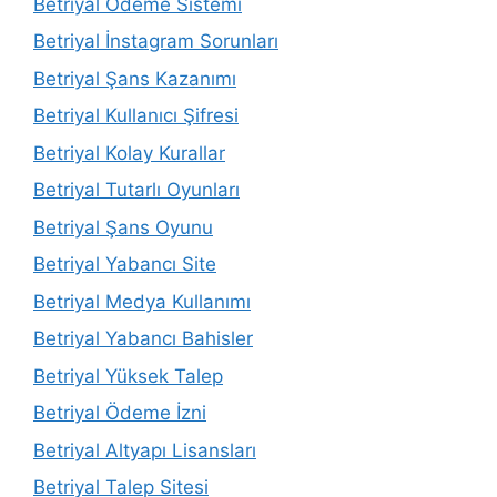
Betriyal Ödeme Sistemi
Betriyal İnstagram Sorunları
Betriyal Şans Kazanımı
Betriyal Kullanıcı Şifresi
Betriyal Kolay Kurallar
Betriyal Tutarlı Oyunları
Betriyal Şans Oyunu
Betriyal Yabancı Site
Betriyal Medya Kullanımı
Betriyal Yabancı Bahisler
Betriyal Yüksek Talep
Betriyal Ödeme İzni
Betriyal Altyapı Lisansları
Betriyal Talep Sitesi