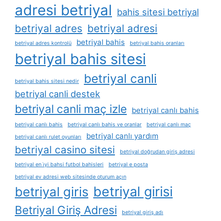
adresi betriyal
bahis sitesi betriyal
betriyal adres
betriyal adresi
betriyal bahis
betriyal adres kontrolü
betriyal bahis oranları
betriyal bahis sitesi
betriyal canli
betriyal bahis sitesi nedir
betriyal canli destek
betriyal canli maç izle
betriyal canlı bahis
betriyal canlı bahis
betriyal canlı bahis ve oranlar
betriyal canlı maç
betriyal canlı yardım
betriyal canlı rulet oyunları
betriyal casino sitesi
betriyal doğrudan giriş adresi
betriyal en i̇yi bahsi futbol bahisleri
betriyal e posta
betriyal ev adresi web sitesinde oturum açın
betriyal girisi
betriyal giris
Betriyal Giriş Adresi
betriyal giriş adı