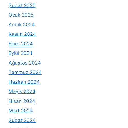
Şubat 2025
Ocak 2025
Aralık 2024
Kasım 2024
Ekim 2024
Eylül 2024
Ağustos 2024
Temmuz 2024
Haziran 2024
Mayıs 2024
Nisan 2024
Mart 2024
Şubat 2024