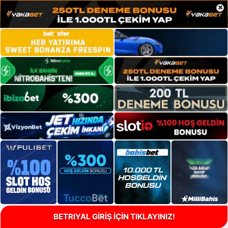
×
BETRIYAL GİRİŞ İÇİN TIKLAYINIZ!