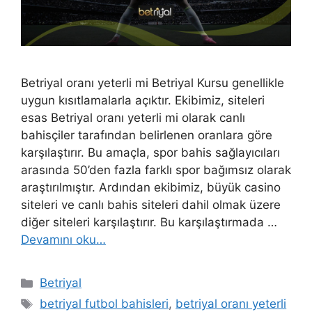
Betriyal oranı yeterli mi Betriyal Kursu genellikle
uygun kısıtlamalarla açıktır. Ekibimiz, siteleri
esas Betriyal oranı yeterli mi olarak canlı
bahisçiler tarafından belirlenen oranlara göre
karşılaştırır. Bu amaçla, spor bahis sağlayıcıları
arasında 50’den fazla farklı spor bağımsız olarak
araştırılmıştır. Ardından ekibimiz, büyük casino
siteleri ve canlı bahis siteleri dahil olmak üzere
diğer siteleri karşılaştırır. Bu karşılaştırmada …
Devamını oku…
Kategoriler
Betriyal
Etiketler
betriyal futbol bahisleri
,
betriyal oranı yeterli