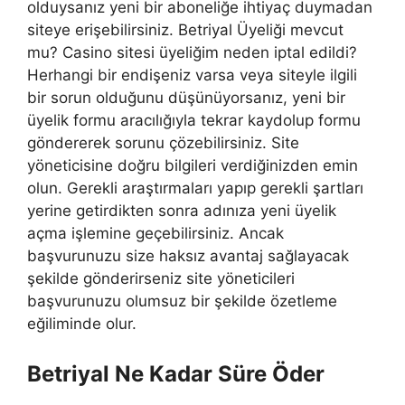
olduysanız yeni bir aboneliğe ihtiyaç duymadan
siteye erişebilirsiniz. Betriyal Üyeliği mevcut
mu? Casino sitesi üyeliğim neden iptal edildi?
Herhangi bir endişeniz varsa veya siteyle ilgili
bir sorun olduğunu düşünüyorsanız, yeni bir
üyelik formu aracılığıyla tekrar kaydolup formu
göndererek sorunu çözebilirsiniz. Site
yöneticisine doğru bilgileri verdiğinizden emin
olun. Gerekli araştırmaları yapıp gerekli şartları
yerine getirdikten sonra adınıza yeni üyelik
açma işlemine geçebilirsiniz. Ancak
başvurunuzu size haksız avantaj sağlayacak
şekilde gönderirseniz site yöneticileri
başvurunuzu olumsuz bir şekilde özetleme
eğiliminde olur.
Betriyal Ne Kadar Süre Öder