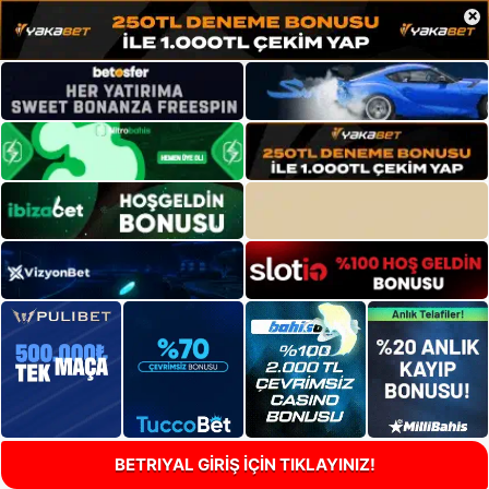
×
BETRIYAL GİRİŞ İÇİN TIKLAYINIZ!