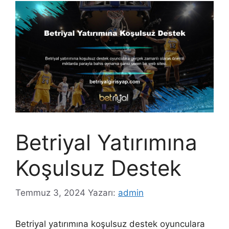
Betriyal Yatırımına
Koşulsuz Destek
Temmuz 3, 2024
Yazarı:
admin
Betriyal yatırımına koşulsuz destek oyunculara