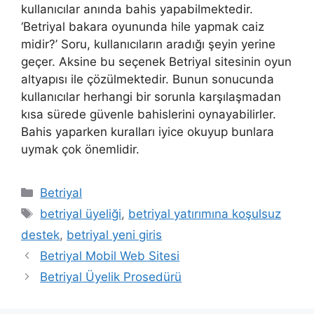
kullanıcılar anında bahis yapabilmektedir.
‘Betriyal bakara oyununda hile yapmak caiz
midir?’ Soru, kullanıcıların aradığı şeyin yerine
geçer. Aksine bu seçenek Betriyal sitesinin oyun
altyapısı ile çözülmektedir. Bunun sonucunda
kullanıcılar herhangi bir sorunla karşılaşmadan
kısa sürede güvenle bahislerini oynayabilirler.
Bahis yaparken kuralları iyice okuyup bunlara
uymak çok önemlidir.
Kategoriler
Betriyal
Etiketler
betriyal üyeliği
,
betriyal yatırımına koşulsuz
destek
,
betriyal yeni giris
Betriyal Mobil Web Sitesi
Betriyal Üyelik Prosedürü