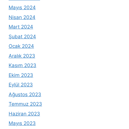
Mayıs 2024
Nisan 2024
Mart 2024
Şubat 2024
Ocak 2024
Aralık 2023
Kasım 2023
Ekim 2023
Eylül 2023
Ağustos 2023
Temmuz 2023
Haziran 2023
Mayıs 2023