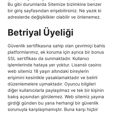
Bu gibi durumlarda Sitemize bizimkine benzer
bir giriş sayfasından erişebilirsiniz. Ne yazık ki
adreslerde değişiklikler olabilir ve önlenemez.
Betriyal Üyeliği
Güvenlik sertifikasına sahip olan çevrimiçi bahis
platformlarımız, ek koruma için ayrıca bir bonus
SSL sertifikası da sunmaktadır. Kullanıcı
işlemlerinde hataya yer yoktur. Lisanslı casino
web sitemiz 18 yaşın altındaki bireylerin
erişimini kesinlikle yasaklamaktadır ve belirli
düzenlemelere uymaktadır. Oyuncu bilgileri
diğer kullanıcılarla paylaşılmaz ve tek bir kişinin
bakış açısından görülemez. Web sitemiz yayına
girdiği günden bu yana herhangi bir güvenlik
sorunuyla karşılaşmamıştır. Buna karşı hiçbir