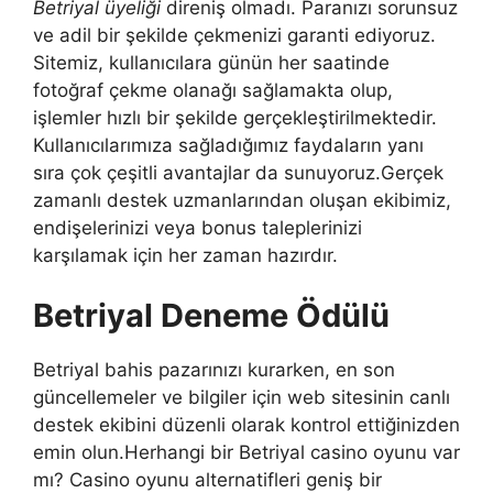
Betriyal üyeliği
direniş olmadı. Paranızı sorunsuz
ve adil bir şekilde çekmenizi garanti ediyoruz.
Sitemiz, kullanıcılara günün her saatinde
fotoğraf çekme olanağı sağlamakta olup,
işlemler hızlı bir şekilde gerçekleştirilmektedir.
Kullanıcılarımıza sağladığımız faydaların yanı
sıra çok çeşitli avantajlar da sunuyoruz.Gerçek
zamanlı destek uzmanlarından oluşan ekibimiz,
endişelerinizi veya bonus taleplerinizi
karşılamak için her zaman hazırdır.
Betriyal Deneme Ödülü
Betriyal bahis pazarınızı kurarken, en son
güncellemeler ve bilgiler için web sitesinin canlı
destek ekibini düzenli olarak kontrol ettiğinizden
emin olun.Herhangi bir Betriyal casino oyunu var
mı? Casino oyunu alternatifleri geniş bir