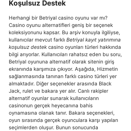
Koşulsuz Destek
Herhangi bir Betriyal casino oyunu var mı?
Casino oyunu alternatifleri geniş bir seçenek
koleksiyonunu kapsar. Bu arşiv konuyla ilgiliyse,
kullanıcılar mevcut farklı
Betriyal kayıt yatırımına
koşulsuz destek
casino oyunları türleri hakkında
bilgi arıyorlar. Kullanıcıları rahatsız eden bu soru,
Betriyal oyununa alternatif olarak sitenin giriş
ekranında karşımıza çıkıyor. Aşağıda, Hizmetin
sağlanmasında tanınan farklı casino türleri yer
almaktadır. Diğer seçenekler arasında Black
Jack, rulet ve bakara yer alır. Canlı rakipler
alternatif oyunlar sunarak kullanıcıların
casinonun gerçek heyecanına bahis
oynamasına olanak tanır. Bakara seçenekleri,
oyun sırasında gerçek oyunculara karşı yapılan
seçimlerden oluşur. Bunun sonucunda