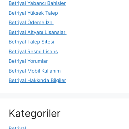
Betriyal Yabancı Bahisler
Betriyal Yüksek Talep
Betriyal Ödeme İzni
Betriyal Altyapı Lisansları
Betriyal Talep Sitesi
Betriyal Resmi Lisans
Betriyal Yorumlar
Betriyal Mobil Kullanım
Betriyal Hakkında Bilgiler
Kategoriler
Betriyal