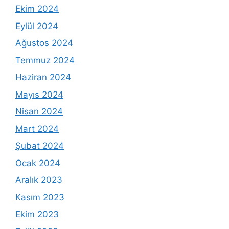
Ekim 2024
Eylül 2024
Ağustos 2024
Temmuz 2024
Haziran 2024
Mayıs 2024
Nisan 2024
Mart 2024
Şubat 2024
Ocak 2024
Aralık 2023
Kasım 2023
Ekim 2023