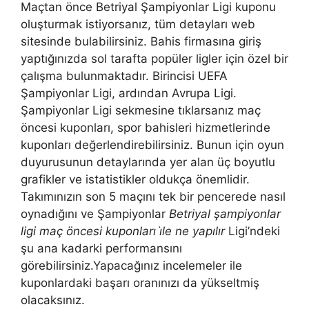
Maçtan önce Betriyal Şampiyonlar Ligi kuponu
oluşturmak istiyorsanız, tüm detayları web
sitesinde bulabilirsiniz. Bahis firmasına giriş
yaptığınızda sol tarafta popüler ligler için özel bir
çalışma bulunmaktadır. Birincisi UEFA
Şampiyonlar Ligi, ardından Avrupa Ligi.
Şampiyonlar Ligi sekmesine tıklarsanız maç
öncesi kuponları, spor bahisleri hizmetlerinde
kuponları değerlendirebilirsiniz. Bunun için oyun
duyurusunun detaylarında yer alan üç boyutlu
grafikler ve istatistikler oldukça önemlidir.
Takımınızın son 5 maçını tek bir pencerede nasıl
oynadığını ve Şampiyonlar
Betriyal şampiyonlar
ligi maç öncesi kuponları i̇le ne yapılır
Ligi’ndeki
şu ana kadarki performansını
görebilirsiniz.Yapacağınız incelemeler ile
kuponlardaki başarı oranınızı da yükseltmiş
olacaksınız.