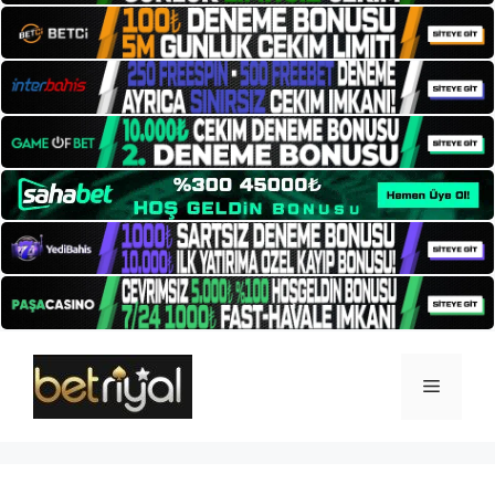
İçeriğe
atla
Menü