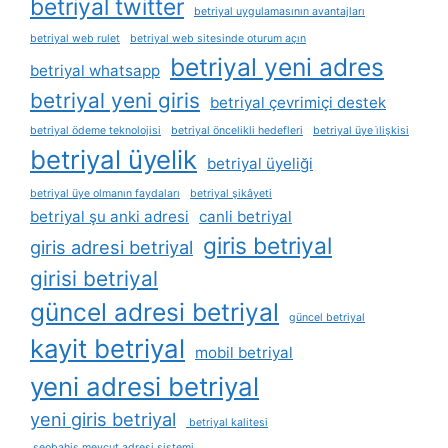
betriyal twitter
betriyal uygulamasının avantajları
betriyal web rulet
betriyal web sitesinde oturum açın
betriyal yeni adres
betriyal whatsapp
betriyal yeni giris
betriyal çevrimiçi destek
betriyal ödeme teknolojisi
betriyal öncelikli hedefleri
betriyal üye i̇lişkisi
betriyal üyelik
betriyal üyeliği
betriyal üye olmanın faydaları
betriyal şikâyeti
betriyal şu anki adresi
canli betriyal
giris betriyal
giris adresi betriyal
girisi betriyal
güncel adresi betriyal
güncel betriyal
kayit betriyal
mobil betriyal
yeni adresi betriyal
yeni giris betriyal
betriyal kalitesi
seobahis mevcut adresi sistemi