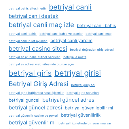
betriyal canli
betriyal bahis sitesi nedir
betriyal canli destek
betriyal canli maç izle
betriyal canlı bahis
betriyal canlı bahis
betriyal canlı bahis ve oranlar
betriyal canlı maç
betriyal canlı yardım
betriyal canlı rulet oyunları
betriyal casino sitesi
betriyal doğrudan giriş adresi
betriyal en i̇yi bahsi futbol bahisleri
betriyal e posta
betriyal ev adresi web sitesinde oturum açın
betriyal girisi
betriyal giris
Betriyal Giriş Adresi
betriyal giriş adı
betriyal giriş bağlantısı nasıl öğrenilir
betriyal giriş sorunları
betriyal güncel adres
betriyal güncel
betriyal güncel adresi
betriyal güvenilebilir mi
betriyal güvenilirlik
betriyal güvenilir casino ve pokeri
betriyal güvenlir mi
betriyal hizmetinde bir sorun mu var