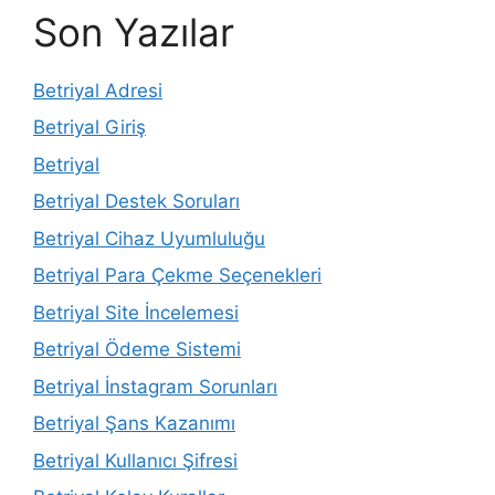
Son Yazılar
Betriyal Adresi
Betriyal Giriş
Betriyal
Betriyal Destek Soruları
Betriyal Cihaz Uyumluluğu
Betriyal Para Çekme Seçenekleri
Betriyal Site İncelemesi
Betriyal Ödeme Sistemi
Betriyal İnstagram Sorunları
Betriyal Şans Kazanımı
Betriyal Kullanıcı Şifresi