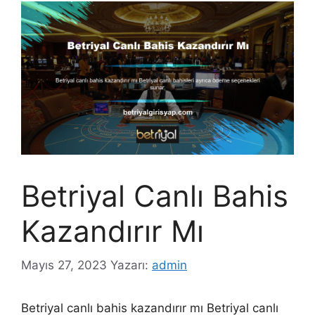
Betriyal Canlı Bahis
Kazandırır Mı
Mayıs 27, 2023
Yazarı:
admin
Betriyal canlı bahis kazandırır mı Betriyal canlı