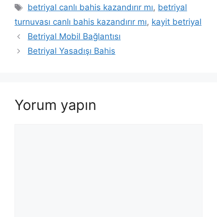
Etiketler
betriyal canlı bahis kazandırır mı
,
betriyal
turnuvası canlı bahis kazandırır mı
,
kayit betriyal
Betriyal Mobil Bağlantısı
Betriyal Yasadışı Bahis
Yorum yapın
Yorum