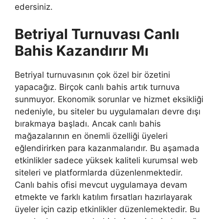
edersiniz.
Betriyal Turnuvası Canlı
Bahis Kazandırır Mı
Betriyal turnuvasının çok özel bir özetini
yapacağız. Birçok canlı bahis artık turnuva
sunmuyor. Ekonomik sorunlar ve hizmet eksikliği
nedeniyle, bu siteler bu uygulamaları devre dışı
bırakmaya başladı. Ancak canlı bahis
mağazalarının en önemli özelliği üyeleri
eğlendirirken para kazanmalarıdır. Bu aşamada
etkinlikler sadece yüksek kaliteli kurumsal web
siteleri ve platformlarda düzenlenmektedir.
Canlı bahis ofisi mevcut uygulamaya devam
etmekte ve farklı katılım fırsatları hazırlayarak
üyeler için cazip etkinlikler düzenlemektedir. Bu