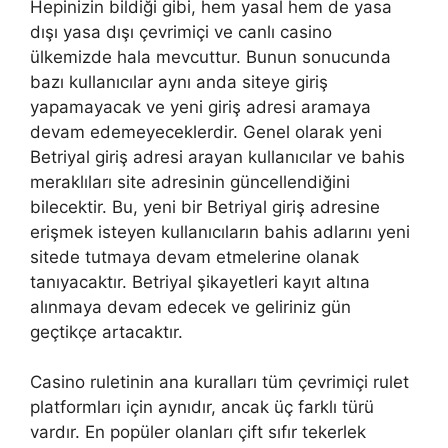
Hepinizin bildiği gibi, hem yasal hem de yasa
dışı yasa dışı çevrimiçi ve canlı casino
ülkemizde hala mevcuttur. Bunun sonucunda
bazı kullanıcılar aynı anda siteye giriş
yapamayacak ve yeni giriş adresi aramaya
devam edemeyeceklerdir. Genel olarak yeni
Betriyal giriş adresi arayan kullanıcılar ve bahis
meraklıları site adresinin güncellendiğini
bilecektir. Bu, yeni bir Betriyal giriş adresine
erişmek isteyen kullanıcıların bahis adlarını yeni
sitede tutmaya devam etmelerine olanak
tanıyacaktır. Betriyal şikayetleri kayıt altına
alınmaya devam edecek ve geliriniz gün
geçtikçe artacaktır.
Casino ruletinin ana kuralları tüm çevrimiçi rulet
platformları için aynıdır, ancak üç farklı türü
vardır. En popüler olanları çift sıfır tekerlek