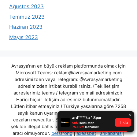
Ağustos 2023
Temmuz 2023
Haziran 2023
Mayıs 2023
Avrasya'nın en büyük reklam platformunda olmak için
Microsoft Teams:
reklam@avrasyamarketing.com
adresimizden veya Telegram: @Avrasyamarketing
adresimizden irtibat kurabilirsiniz. (Tek iletişim
adreslerimiz teams / telegram ve mail adresimizdir.
Harici hiçbir iletişim adresimiz bulunmamaktadır.
Lütfen itibar etmeyiniz.) Türkiye yasalarına göre 7258
sayılı kanun uyarınca yasa dışı bahis oynamanın
cezaları mevcuttur. Şu an bulunduğunuz site hiç bir
şekilde illegal bahis oyunları oynatmıyor ve oynamaya
aracı olmuyordur.
betstrong
|
axessbet
|
ankabahis
|