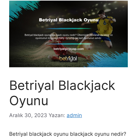
Betriyal Blackjack
Oyunu
Aralık 30, 2023
Yazarı:
admin
Betriyal blackjack oyunu blackjack oyunu nedir?