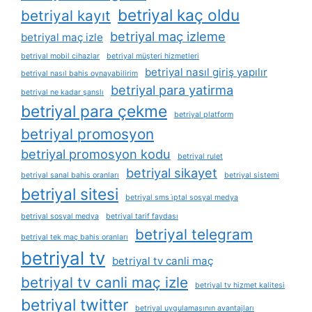
betriyal kaç oldu
betriyal kayıt
betriyal maç izleme
betriyal maç izle
betriyal mobil cihazlar
betriyal müşteri hizmetleri
betriyal nasıl giriş yapılır
betriyal nasıl bahis oynayabilirim
betriyal para yatirma
betriyal ne kadar şanslı
betriyal para çekme
betriyal platform
betriyal promosyon
betriyal promosyon kodu
betriyal rulet
betriyal sikayet
betriyal sanal bahis oranları
betriyal sistemi
betriyal sitesi
betriyal sms i̇ptal sosyal medya
betriyal sosyal medya
betriyal tarif faydası
betriyal telegram
betriyal tek maç bahis oranları
betriyal tv
betriyal tv canli maç
betriyal tv canli maç izle
betriyal tv hizmet kalitesi
betriyal twitter
betriyal uygulamasının avantajları