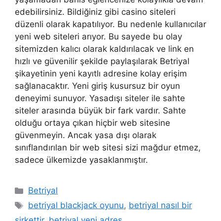
edebilirsiniz. Bildiğiniz gibi casino siteleri
düzenli olarak kapatılıyor. Bu nedenle kullanıcılar
yeni web siteleri arıyor. Bu sayede bu olay
sitemizden kalıcı olarak kaldırılacak ve link en
hızlı ve güvenilir şekilde paylaşılarak Betriyal
şikayetinin yeni kayıtlı adresine kolay erişim
sağlanacaktır. Yeni giriş kusursuz bir oyun
deneyimi sunuyor. Yasadışı siteler ile sahte
siteler arasında büyük bir fark vardır. Sahte
olduğu ortaya çıkan hiçbir web sitesine
güvenmeyin. Ancak yasa dışı olarak
sınıflandırılan bir web sitesi sizi mağdur etmez,
sadece ülkemizde yasaklanmıştır.
Kategoriler
Betriyal
Etiketler
betriyal blackjack oyunu
,
betriyal nasıl bir
şirkettir
,
betriyal yeni adres