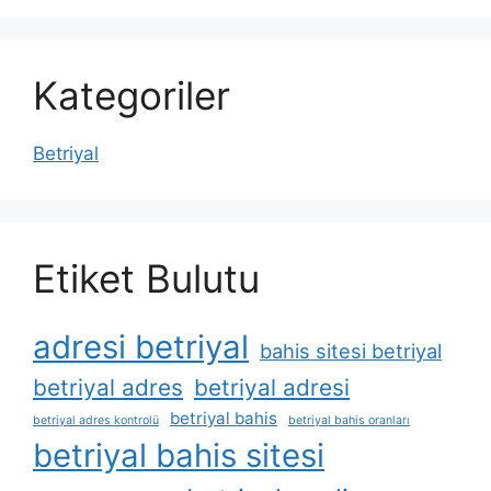
Kategoriler
Betriyal
Etiket Bulutu
adresi betriyal
bahis sitesi betriyal
betriyal adres
betriyal adresi
betriyal bahis
betriyal adres kontrolü
betriyal bahis oranları
betriyal bahis sitesi