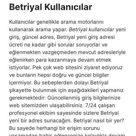
Betriyal Kullanıcılar
Kullanıcılar genellikle arama motorlarını
kullanarak arama yapar.
Betriyal kullanıcılar
yeni
giriş, güncel adres, Betriyal yeni giriş adresi
ücreti ne kadar gibi sorular soruyorlar ve
eğlenmekten vazgeçmeden mevcut adresleriyle
eğlenirken para kazanmaya devam etmek
istiyorlar. Pek çok web sitesini ziyaret ediyoruz
ve bunların hepsi doğru ve güncel bilgiler
içermiyor. Bu sebeplerden dolayı Betriyal
şikayette bulunmak için aşağıdakileri yapmanız
gerekmektedir: Güncellenmiş giriş bilgilerinize
web sitemizden ulaşabilirsiniz. 7/24 çalışan
profesyonel ekibim sayesinde sizlere Betriyal
yeni bir adres sunacağım. Betriyal nasıl bir yer?
Bu sayede herhangi bir erişim sorunu
yaşamadan bahis eğlencenize kolaylıkla devam