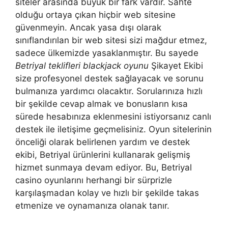
siteler arasında büyük bir fark vardır. Sahte
olduğu ortaya çıkan hiçbir web sitesine
güvenmeyin. Ancak yasa dışı olarak
sınıflandırılan bir web sitesi sizi mağdur etmez,
sadece ülkemizde yasaklanmıştır. Bu sayede
Betriyal teklifleri blackjack oyunu
Şikayet Ekibi
size profesyonel destek sağlayacak ve sorunu
bulmanıza yardımcı olacaktır. Sorularınıza hızlı
bir şekilde cevap almak ve bonusların kısa
sürede hesabınıza eklenmesini istiyorsanız canlı
destek ile iletişime geçmelisiniz. Oyun sitelerinin
önceliği olarak belirlenen yardım ve destek
ekibi, Betriyal ürünlerini kullanarak gelişmiş
hizmet sunmaya devam ediyor. Bu, Betriyal
casino oyunlarını herhangi bir sürprizle
karşılaşmadan kolay ve hızlı bir şekilde takas
etmenize ve oynamanıza olanak tanır.