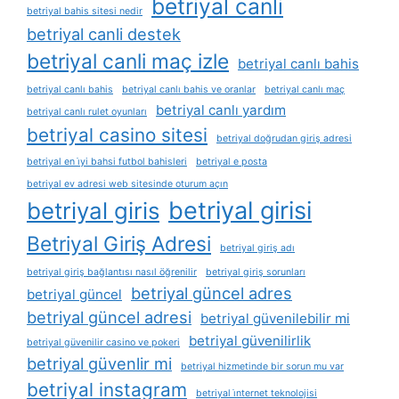
betriyal canli
betriyal bahis sitesi nedir
betriyal canli destek
betriyal canli maç izle
betriyal canlı bahis
betriyal canlı bahis
betriyal canlı bahis ve oranlar
betriyal canlı maç
betriyal canlı yardım
betriyal canlı rulet oyunları
betriyal casino sitesi
betriyal doğrudan giriş adresi
betriyal en i̇yi bahsi futbol bahisleri
betriyal e posta
betriyal ev adresi web sitesinde oturum açın
betriyal girisi
betriyal giris
Betriyal Giriş Adresi
betriyal giriş adı
betriyal giriş bağlantısı nasıl öğrenilir
betriyal giriş sorunları
betriyal güncel adres
betriyal güncel
betriyal güncel adresi
betriyal güvenilebilir mi
betriyal güvenilirlik
betriyal güvenilir casino ve pokeri
betriyal güvenlir mi
betriyal hizmetinde bir sorun mu var
betriyal instagram
betriyal i̇nternet teknolojisi